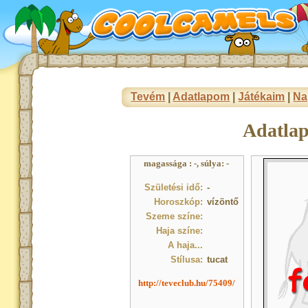
Tevém
|
Adatlapom
|
Játékaim
|
Na
Adatla
magassága : -, súlya: -
Születési idő:
-
Horoszkóp:
vízöntő
Szeme színe:
Haja színe:
A haja...
Stílusa:
tucat
http://teveclub.hu/75409/