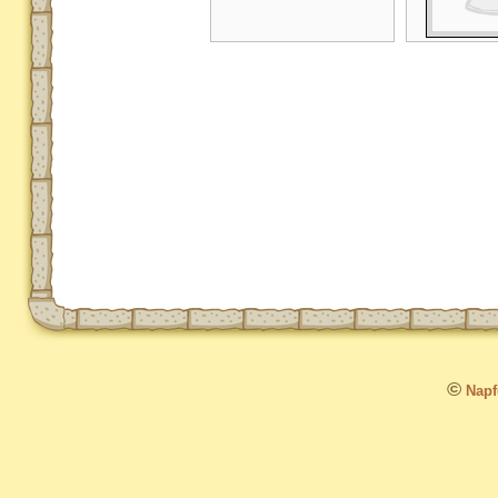
©
Napfo