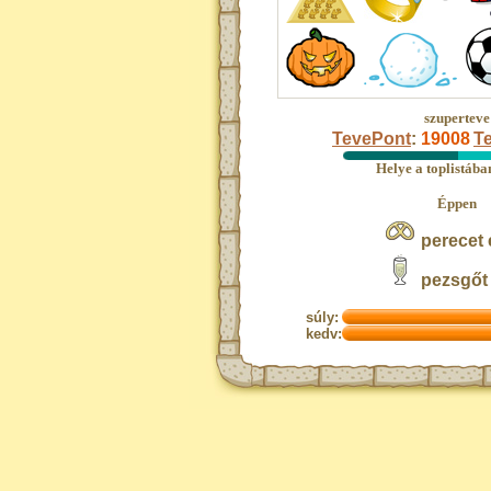
szuperteve
TevePont
:
19008
Te
Helye a toplistáb
Éppen
perecet 
pezsgőt 
súly:
kedv: