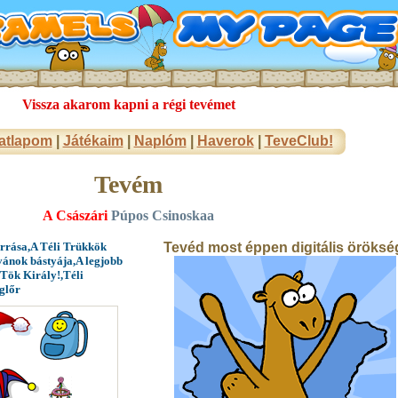
Vissza akarom kapni a régi tevémet
atlapom
|
Játékaim
|
Naplóm
|
Haverok
|
TeveClub!
Tevém
A Császári
Púpos Csinoskaa
orrása,A Téli Trükkök
Tevéd most éppen digitális öröksé
vánok bástyája,A legjobb
,Tök Király!,Téli
glőr