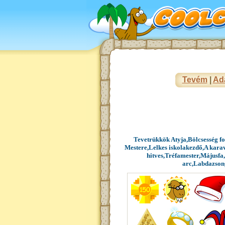
Tevém
|
Ad
Tevetrükkök Atyja,Bölcsesség f
Mestere,Lelkes iskolakezdő,A kara
hitves,Tréfamester,Májusfa
arc,Labdazson