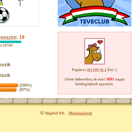
veszint
:
19
an:10760
eszik
Papiteve [
61549
AL
], Én!:-)
iszik
Szinte hihetetlen, de már
3891
napja
boldogítjátok egymást.
(100%)
(97%)
©
Napfolt Kft.
-
Médiaajánlat