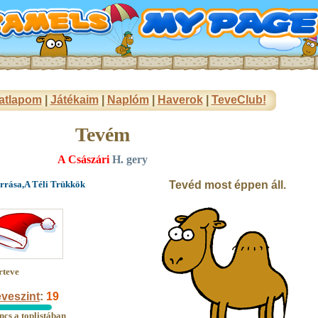
atlapom
|
Játékaim
|
Naplóm
|
Haverok
|
TeveClub!
Tevém
A Császári
H. gery
orrása,A Téli Trükkök
Tevéd most éppen áll.
rteve
veszint
:
19
ncs a toplistában