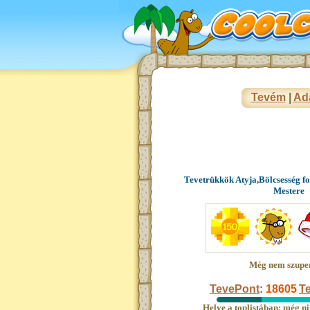
Tevém
|
Ad
Tevetrükkök Atyja,Bölcsesség f
Mestere
Még nem szupe
TevePont
:
18605
Te
Helye a toplistában: még ni