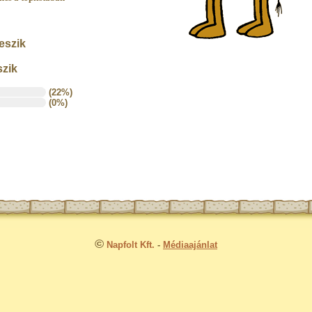
eszik
szik
(22%)
(0%)
©
Napfolt Kft.
-
Médiaajánlat