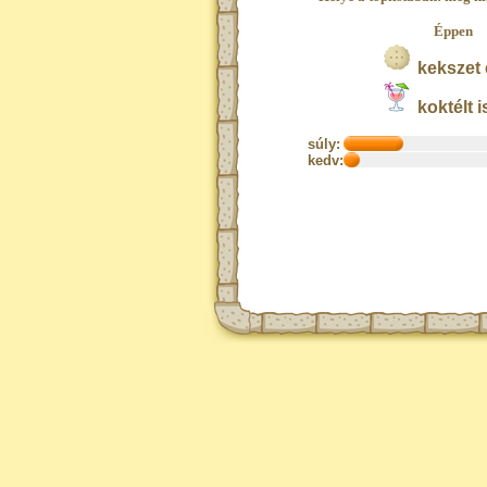
Éppen
kekszet 
koktélt i
súly:
kedv: