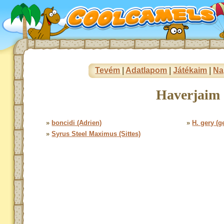
Tevém
|
Adatlapom
|
Játékaim
|
Na
Haverjaim 
»
boncidi (Adrien)
»
H. gery (g
»
Syrus Steel Maximus (Sittes)