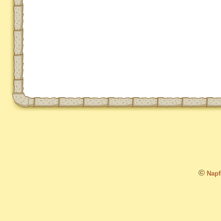
©
Napfo