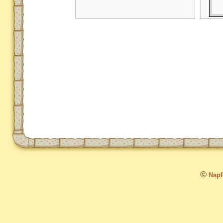
©
Napfo