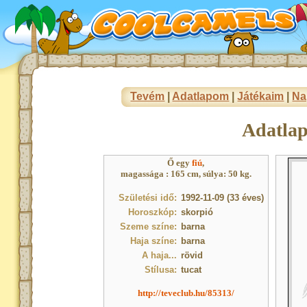
Tevém
|
Adatlapom
|
Játékaim
|
Na
Adatla
Ő egy
fiú
,
magassága : 165 cm, súlya: 50 kg.
Születési idő:
1992-11-09 (33 éves)
Horoszkóp:
skorpió
Szeme színe:
barna
Haja színe:
barna
A haja...
rövid
Stílusa:
tucat
http://teveclub.hu/85313/