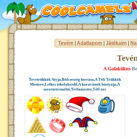
Tevém
|
Adatlapom
|
Játékaim
|
Na
Tevé
A Galaktikus
Be
Tevetrükkök Atyja,Bölcsesség forrása,A Téli Trükkök
Mestere,Lelkes iskolakezdő,A karavánok bástyája,A
szeretetreméltó,Tréfamester,Téli arc