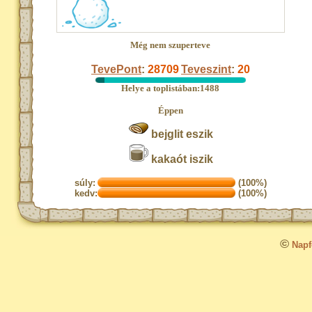
Még nem szuperteve
TevePont
:
28709
Teveszint
:
20
Helye a toplistában:1488
Éppen
bejglit eszik
kakaót iszik
súly:
(100%)
kedv:
(100%)
©
Napfo