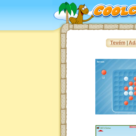
Tevém
|
Ad