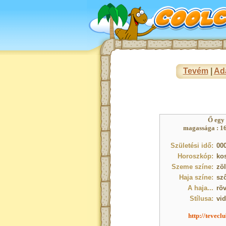
Tevém
|
Ad
Ő egy
magassága : 16
Születési idő:
000
Horoszkóp:
ko
Szeme színe:
zö
Haja színe:
sz
A haja...
röv
Stílusa:
vi
http://tevecl