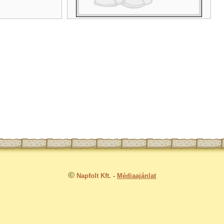
©
Napfolt Kft.
-
Médiaajánlat