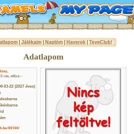
atlapom
|
Játékaim
|
Naplóm
|
Haverok
|
TeveClub!
Adatlapom
lány
,
5 cm, súlya: -
0-03-22 (2027 éves)
s
ldesbarna
őkésbarna
id
dám
ub.hu/88560/