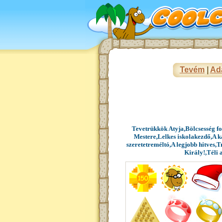
Tevém
|
Ad
Tevetrükkök Atyja,Bölcsesség f
Mestere,Lelkes iskolakezdő,A 
szeretetreméltó,A legjobb hitves,
Király!,Téli 