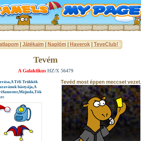
atlapom
|
Játékaim
|
Naplóm
|
Haverok
|
TeveClub!
Tevém
A Galaktikus
HZ/X 56479
orrása,A Téli Trükkök
Tevéd most éppen meccset vezet
karavánok bástyája,A
Tréfamester,Májusfa,Tök
arc