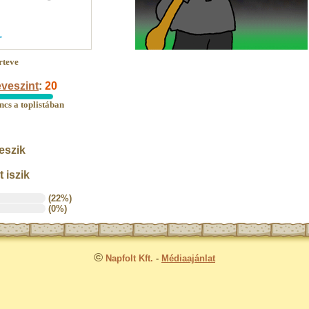
rteve
veszint
:
20
ncs a toplistában
eszik
 iszik
(22%)
(0%)
©
Napfolt Kft.
-
Médiaajánlat