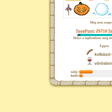
Még nem szupe
TevePont
:
25710
Te
Helye a toplistában: még ni
Éppen
kolbászt 
vörösbort
súly:
kedv: