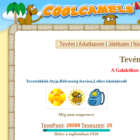
Tevém
|
Adatlapom
|
Játékaim
|
Na
Tevé
A Galaktikus
Tevetrükkök Atyja,Bölcsesség forrása,Lelkes iskolakezdő
Még nem szuperteve
TevePont
:
28089
Teveszint
:
20
Helye a toplistában:1926