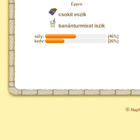
Éppen
csokit eszik
banánturmixot iszik
súly:
(46%)
kedv:
(26%)
©
Napfo