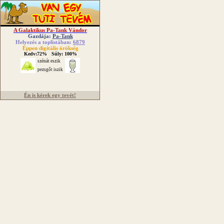
A Galaktikus
Pa-Tank Vándor
Gazdája:
Pa-Tank
Helyezés a toplistában:
6879
Éppen digitális örökség
Kedv:72% Súly: 100%
szénát eszik
pezsgőt iszik
Én is kérek egy tevét!