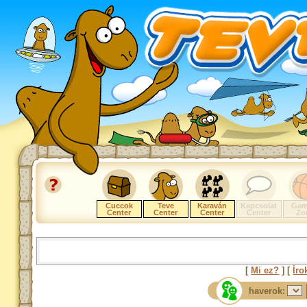
Cuccok
Teve
Karaván
Kapcsolat
Gam
Center
Center
Center
Center
Zo
[
Mi ez?
] [
Íro
haverok: