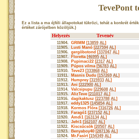
TevePont t
Ez a lista a ma éjféli állapotokat tükrözi, tehát a konkrét érté
értéket zárójelben közöljük.)
Helyezés
Tevenév
11904.
GRIMM [
13859
AL
]
11905.
Lusti Manó [
227594
AL
]
11906.
gergöbotond [
337047
AL
]
11907.
Floretta [
46995
AL
]
11908.
Pupimaci22 [
2317
AL
]
11909.
Púpos vilma [
56783
AL
]
11910.
Teve23 [
333868
AL
]
11911.
Masnis Dudu [
157269
AL
]
11912.
Humprey [
315933
AL
]
11913.
Ani [
222900
AL
]
11914.
Valcsipupu [
229608
AL
]
11915.
AlizTeve [
211017
AL
]
11916.
dagikaktusz [
223788
AL
]
11917.
eddy1325 [
145854
AL
]
11918.
Kormos Flóra [
316726
AL
]
11919.
Faragó1 [
237152
AL
]
11920.
Amdi1 [
163134
AL
]
11921.
Jefri1 [
162107
AL
]
11922.
Kiscsücsök [
20507
AL
]
11923.
Benyaboy40 [
287136
AL
]
11924.
Mr.Fasírt [
154349
AL
]