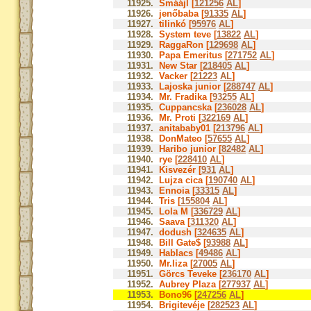
11925.
Smáájl [
121256
AL
]
11926.
jenőbaba [
91335
AL
]
11927.
tilinkó [
95976
AL
]
11928.
System teve [
13822
AL
]
11929.
RaggaRon [
129698
AL
]
11930.
Papa Emeritus [
271752
AL
]
11931.
New Star [
218405
AL
]
11932.
Vacker [
21223
AL
]
11933.
Lajoska junior [
288747
AL
]
11934.
Mr. Fradika [
93255
AL
]
11935.
Cuppancska [
236028
AL
]
11936.
Mr. Proti [
322169
AL
]
11937.
anitababy01 [
213796
AL
]
11938.
DonMateo [
57655
AL
]
11939.
Haribo junior [
82482
AL
]
11940.
rye [
228410
AL
]
11941.
Kisvezér [
931
AL
]
11942.
Lujza cica [
190740
AL
]
11943.
Ennoia [
33315
AL
]
11944.
Tris [
155804
AL
]
11945.
Lola M [
336729
AL
]
11946.
Saava [
311320
AL
]
11947.
dodush [
324635
AL
]
11948.
Bill Gate$ [
93988
AL
]
11949.
Hablacs [
49486
AL
]
11950.
Mr.liza [
27005
AL
]
11951.
Görcs Teveke [
236170
AL
]
11952.
Aubrey Plaza [
277937
AL
]
11953.
Bono96 [
247256
AL
]
11954.
Brigitevéje [
282523
AL
]