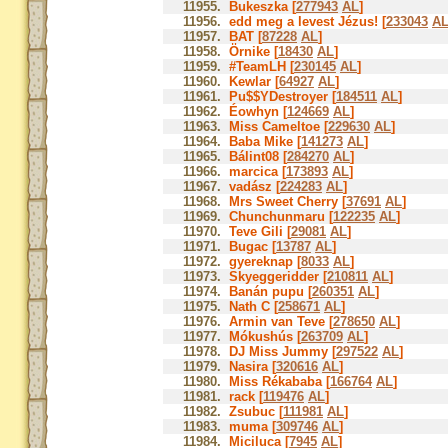
11955.
Bukeszka [
277943
AL
]
11956.
edd meg a levest Jézus! [
233043
A
11957.
BAT [
87228
AL
]
11958.
Örnike [
18430
AL
]
11959.
#TeamLH [
230145
AL
]
11960.
Kewlar [
64927
AL
]
11961.
Pu$$YDestroyer [
184511
AL
]
11962.
Éowhyn [
124669
AL
]
11963.
Miss Cameltoe [
229630
AL
]
11964.
Baba Mike [
141273
AL
]
11965.
Bálint08 [
284270
AL
]
11966.
marcica [
173893
AL
]
11967.
vadász [
224283
AL
]
11968.
Mrs Sweet Cherry [
37691
AL
]
11969.
Chunchunmaru [
122235
AL
]
11970.
Teve Gili [
29081
AL
]
11971.
Bugac [
13787
AL
]
11972.
gyereknap [
8033
AL
]
11973.
Skyeggeridder [
210811
AL
]
11974.
Banán pupu [
260351
AL
]
11975.
Nath C [
258671
AL
]
11976.
Armin van Teve [
278650
AL
]
11977.
Mókushús [
263709
AL
]
11978.
DJ Miss Jummy [
297522
AL
]
11979.
Nasira [
320616
AL
]
11980.
Miss Rékababa [
166764
AL
]
11981.
rack [
119476
AL
]
11982.
Zsubuc [
111981
AL
]
11983.
muma [
309746
AL
]
11984.
Miciluca [
7945
AL
]