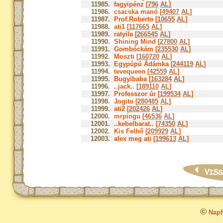
11985.
fagyipénz [
796
AL
]
11986.
csacska manó [
49407
AL
]
11987.
Prof.Roberto [
10655
AL
]
11988.
ati1 [
117665
AL
]
11989.
ratyila [
266545
AL
]
11990.
Shining Mind [
27800
AL
]
11991.
Gombóckám [
235530
AL
]
11992.
Moszti [
160720
AL
]
11993.
Egypúpú Ádámka [
244119
AL
]
11994.
tevequeen [
42559
AL
]
11995.
Bugyibaba [
163284
AL
]
11996.
..jack.. [
189110
AL
]
11997.
Professzor úr [
199534
AL
]
11998.
Jogito [
280485
AL
]
11999.
ati2 [
202426
AL
]
12000.
mrpingu [
46536
AL
]
12001.
..kebelbarat.. [
74350
AL
]
12002.
Kis Felhő [
209929
AL
]
12003.
alex meg ati [
199613
AL
]
©
Napfo