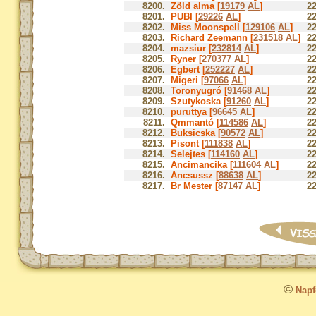
8200.
Zöld alma [
19179
AL
]
22
8201.
PUBI [
29226
AL
]
22
8202.
Miss Moonspell [
129106
AL
]
22
8203.
Richard Zeemann [
231518
AL
]
22
8204.
mazsiur [
232814
AL
]
22
8205.
Ryner [
270377
AL
]
22
8206.
Egbert [
252227
AL
]
22
8207.
Migeri [
97066
AL
]
22
8208.
Toronyugró [
91468
AL
]
22
8209.
Szutykoska [
91260
AL
]
22
8210.
puruttya [
96645
AL
]
22
8211.
Qmmantó [
114586
AL
]
22
8212.
Buksicska [
90572
AL
]
22
8213.
Pisont [
111838
AL
]
22
8214.
Selejtes [
114160
AL
]
22
8215.
Ancimancika [
111604
AL
]
22
8216.
Ancsussz [
88638
AL
]
22
8217.
Br Mester [
87147
AL
]
22
©
Napfo