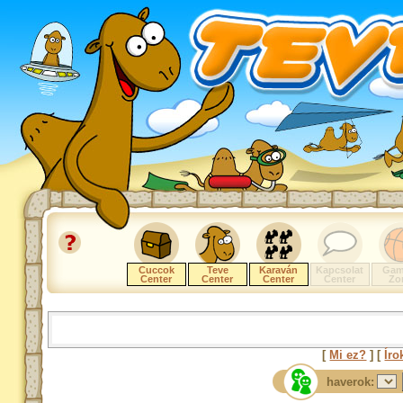
Cuccok
Teve
Karaván
Kapcsolat
Gam
Center
Center
Center
Center
Zo
[
Mi ez?
] [
Íro
haverok: