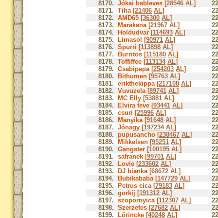
8170.
Jókai bableves [
28546
AL
]
22
8171.
Tiha [
21406
AL
]
22
8172.
AMD65 [
36300
AL
]
22
8173.
Marakana [
21967
AL
]
22
8174.
Holdudvar [
114693
AL
]
22
8175.
Limasol [
90971
AL
]
22
8176.
Spurri [
113898
AL
]
22
8177.
Burritos [
115180
AL
]
22
8178.
Toffiffee [
113134
AL
]
22
8179.
Csabipapa [
254203
AL
]
22
8180.
Bithumen [
95763
AL
]
22
8181.
erikthekippa [
217108
AL
]
22
8182.
Vuvuzela [
89741
AL
]
22
8183.
MC Elly [
53881
AL
]
22
8184.
Elvira teve [
93441
AL
]
22
8185.
csuri [
25996
AL
]
22
8186.
Manyika [
91648
AL
]
22
8187.
Jónagy [
197234
AL
]
22
8188.
pupusancho [
238467
AL
]
22
8189.
Mikkelsen [
95251
AL
]
22
8190.
Gangster [
100195
AL
]
22
8191.
safranek [
99701
AL
]
22
8192.
Lovie [
233602
AL
]
22
8193.
DJ bianka [
68672
AL
]
22
8194.
Bubikababa [
147729
AL
]
22
8195.
Petrus cica [
79183
AL
]
22
8196.
gorkíj [
191312
AL
]
22
8197.
szopornyica [
112307
AL
]
22
8198.
Szerzetes [
27682
AL
]
22
8199.
Lörincke [
40248
AL
]
22