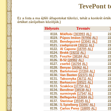
TevePont t
Ez a lista a ma éjféli állapotokat tükrözi, tehát a konkrét érté
értéket zárójelben közöljük.)
Helyezés
Tevenév
8118.
MikRobi [
303993
AL
]
22
8119.
Púpos Iméon [
97956
AL
]
22
8120.
Bendeguzmó [
23041
AL
]
22
8121.
zsebpiszok [
30211
AL
]
22
8122.
Al Capone [
18705
AL
]
22
8124.
Brekk [
19232
AL
]
22
8125.
Foszfor [
38184
AL
]
22
8126.
B-52 [
28982
AL
]
22
8127.
zserbó [
16704
AL
]
22
8128.
Benyac [
26962
AL
]
22
8129.
Bartolomeó [
37204
AL
]
22
8130.
Van Basten [
22371
AL
]
22
8131.
Taksonyka [
36711
AL
]
22
8132.
Barkaszos [
28521
AL
]
22
8133.
Szakóca [
37754
AL
]
22
8134.
Bendtner [
38538
AL
]
22
8135.
surminyek [
17547
AL
]
22
8136.
Belfegorka [
23694
AL
]
22
8137.
Sterimar [
39345
AL
]
22
8138.
S.Spielberg [
33997
AL
]
22
8139.
Carlos Perez [
18895
AL
]
22