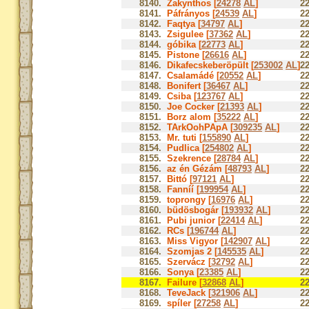
8140.
Zakynthos [
24278
AL
]
22
8141.
Páfrányos [
24539
AL
]
22
8142.
Faqtya [
34797
AL
]
22
8143.
Zsigulee [
37362
AL
]
22
8144.
góbika [
22773
AL
]
22
8145.
Pistone [
26616
AL
]
22
8146.
Dikafecskeberöpült [
253002
AL
]
22
8147.
Csalamádé [
20552
AL
]
22
8148.
Bonifert [
36467
AL
]
22
8149.
Csiba [
123767
AL
]
22
8150.
Joe Cocker [
21393
AL
]
22
8151.
Borz alom [
35222
AL
]
22
8152.
TArkOohPApA [
309235
AL
]
22
8153.
Mr. tuti [
155890
AL
]
22
8154.
Pudlica [
254802
AL
]
22
8155.
Szekrence [
28784
AL
]
22
8156.
az én Gézám [
48793
AL
]
22
8157.
Bittó [
97121
AL
]
22
8158.
Fanníí [
199954
AL
]
22
8159.
toprongy [
16976
AL
]
22
8160.
büdösbogár [
193932
AL
]
22
8161.
Pubi junior [
22414
AL
]
22
8162.
RCs [
196744
AL
]
22
8163.
Miss Vigyor [
142907
AL
]
22
8164.
Szomjas 2 [
145535
AL
]
22
8165.
Szervácz [
32792
AL
]
22
8166.
Sonya [
23385
AL
]
22
8167.
Failure [
32868
AL
]
22
8168.
TeveJack [
321906
AL
]
22
8169.
spíler [
27258
AL
]
22