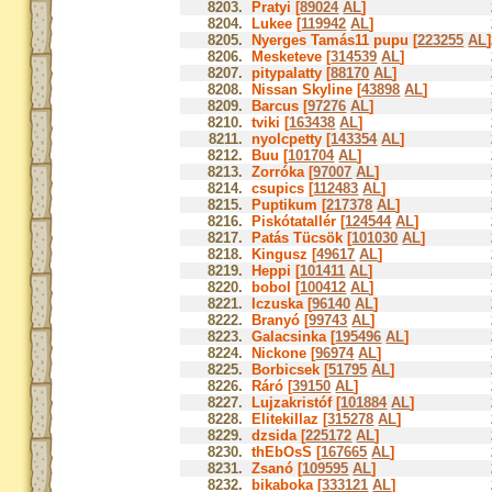
8203.
Pratyi [
89024
AL
]
8204.
Lukee [
119942
AL
]
8205.
Nyerges Tamás11 pupu [
223255
AL
]
8206.
Mesketeve [
314539
AL
]
8207.
pitypalatty [
88170
AL
]
8208.
Nissan Skyline [
43898
AL
]
8209.
Barcus [
97276
AL
]
8210.
tviki [
163438
AL
]
8211.
nyolcpetty [
143354
AL
]
8212.
Buu [
101704
AL
]
8213.
Zorróka [
97007
AL
]
8214.
csupics [
112483
AL
]
8215.
Puptikum [
217378
AL
]
8216.
Piskótatallér [
124544
AL
]
8217.
Patás Tücsök [
101030
AL
]
8218.
Kingusz [
49617
AL
]
8219.
Heppi [
101411
AL
]
8220.
bobol [
100412
AL
]
8221.
Iczuska [
96140
AL
]
8222.
Branyó [
99743
AL
]
8223.
Galacsinka [
195496
AL
]
8224.
Nickone [
96974
AL
]
8225.
Borbicsek [
51795
AL
]
8226.
Ráró [
39150
AL
]
8227.
Lujzakristóf [
101884
AL
]
8228.
Elitekillaz [
315278
AL
]
8229.
dzsida [
225172
AL
]
8230.
thEbOsS [
167665
AL
]
8231.
Zsanó [
109595
AL
]
8232.
bikaboka [
333121
AL
]