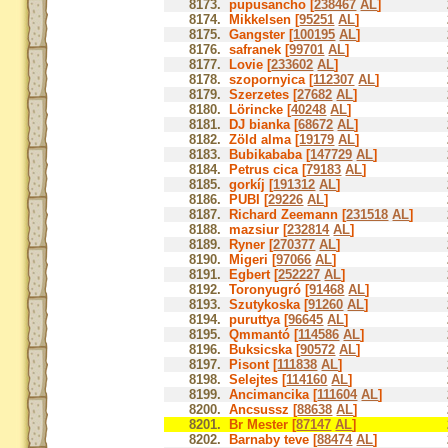
8173.
pupusancho [
238467
AL
]
8174.
Mikkelsen [
95251
AL
]
8175.
Gangster [
100195
AL
]
8176.
safranek [
99701
AL
]
8177.
Lovie [
233602
AL
]
8178.
szopornyica [
112307
AL
]
8179.
Szerzetes [
27682
AL
]
8180.
Lörincke [
40248
AL
]
8181.
DJ bianka [
68672
AL
]
8182.
Zöld alma [
19179
AL
]
8183.
Bubikababa [
147729
AL
]
8184.
Petrus cica [
79183
AL
]
8185.
gorkíj [
191312
AL
]
8186.
PUBI [
29226
AL
]
8187.
Richard Zeemann [
231518
AL
]
8188.
mazsiur [
232814
AL
]
8189.
Ryner [
270377
AL
]
8190.
Migeri [
97066
AL
]
8191.
Egbert [
252227
AL
]
8192.
Toronyugró [
91468
AL
]
8193.
Szutykoska [
91260
AL
]
8194.
puruttya [
96645
AL
]
8195.
Qmmantó [
114586
AL
]
8196.
Buksicska [
90572
AL
]
8197.
Pisont [
111838
AL
]
8198.
Selejtes [
114160
AL
]
8199.
Ancimancika [
111604
AL
]
8200.
Ancsussz [
88638
AL
]
8201.
Br Mester [
87147
AL
]
8202.
Barnaby teve [
88474
AL
]