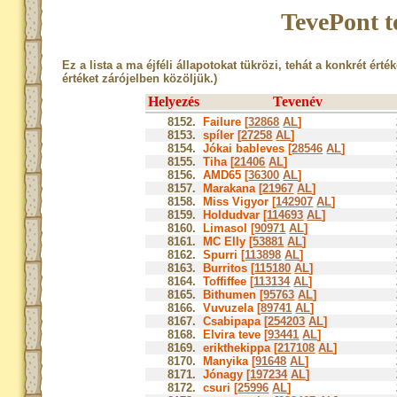
TevePont t
Ez a lista a ma éjféli állapotokat tükrözi, tehát a konkrét érté
értéket zárójelben közöljük.)
Helyezés
Tevenév
8152.
Failure [
32868
AL
]
8153.
spíler [
27258
AL
]
8154.
Jókai bableves [
28546
AL
]
8155.
Tiha [
21406
AL
]
8156.
AMD65 [
36300
AL
]
8157.
Marakana [
21967
AL
]
8158.
Miss Vigyor [
142907
AL
]
8159.
Holdudvar [
114693
AL
]
8160.
Limasol [
90971
AL
]
8161.
MC Elly [
53881
AL
]
8162.
Spurri [
113898
AL
]
8163.
Burritos [
115180
AL
]
8164.
Toffiffee [
113134
AL
]
8165.
Bithumen [
95763
AL
]
8166.
Vuvuzela [
89741
AL
]
8167.
Csabipapa [
254203
AL
]
8168.
Elvira teve [
93441
AL
]
8169.
erikthekippa [
217108
AL
]
8170.
Manyika [
91648
AL
]
8171.
Jónagy [
197234
AL
]
8172.
csuri [
25996
AL
]