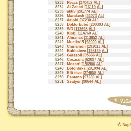
8233.
Reccs [
170452
AL
]
8234.
Al Zahari [
16110
AL
]
8235.
aktív [
201774
AL
]
8236.
Marakesh [
32073
AL
]
8237.
delphi [
37230
AL
]
8238.
Doktorbubó [
200303
AL
]
8239.
WD [
113698
AL
]
8240.
Klobi [
114760
AL
]
8241.
Almancs [
113852
AL
]
8242.
Mucika15 [
98000
AL
]
8243.
Cinnamon [
193013
AL
]
8244.
Bubbateve [
198189
AL
]
8245.
Gerazoli [
95666
AL
]
8246.
Cocacola [
62097
AL
]
8247.
Mozart! [
156586
AL
]
8248.
Bölönbika [
201094
AL
]
8249.
Elli teve [
274658
AL
]
8250.
Pantano [
97280
AL
]
8251.
Szatyor [
98644
AL
]
©
Napfo