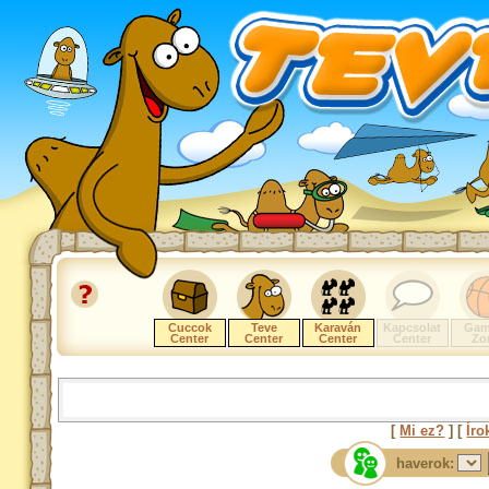
Cuccok
Teve
Karaván
Kapcsolat
Gam
Center
Center
Center
Center
Zo
[
Mi ez?
] [
Íro
haverok: