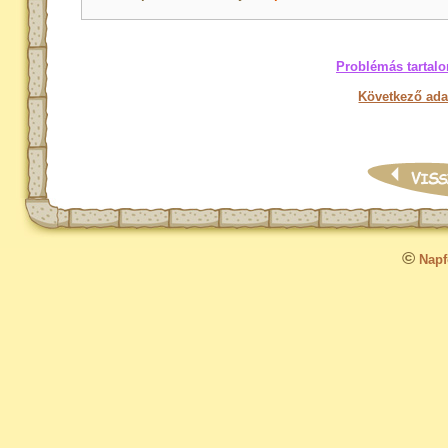
Problémás tartalo
Következő ada
©
Napfo