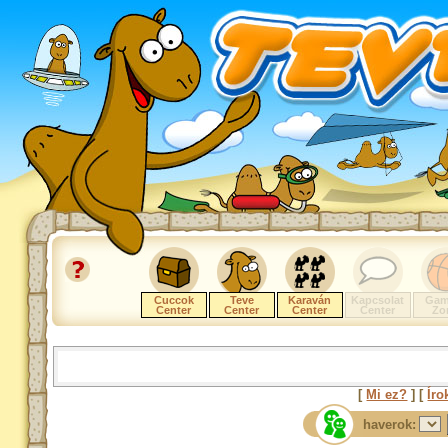
Cuccok
Teve
Karaván
Kapcsolat
Gam
Center
Center
Center
Center
Zo
[
Mi ez?
] [
Íro
haverok: