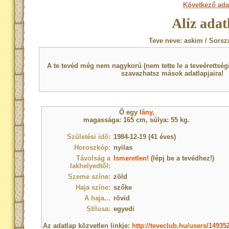
Következő ada
Alíz adat
Teve neve: askim / Sorsz
A te tevéd még nem nagykorú (nem tette le a teveérettsé
szavazhatsz mások adatlapjaira!
Ő egy
lány
,
magassága: 165 cm, súlya: 55 kg.
Születési idő:
1984-12-19 (41 éves)
Horoszkóp:
nyilas
Távolság a
Ismeretlen!
(lépj be a tevédhez!)
lakhelyedtől:
Szeme színe:
zöld
Haja színe:
szőke
A haja...
rövid
Stílusa:
egyedi
Az adatlap közvetlen linkje:
http://teveclub.hu/users/14935