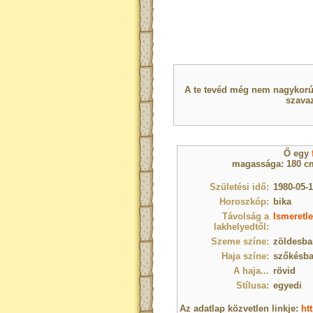
A te tevéd még nem nagykorú 
szavaz
Ő egy
magassága: 180 cm
Születési idő:
1980-05-1
Horoszkóp:
bika
Távolság a
Ismeretle
lakhelyedtől:
Szeme színe:
zöldesba
Haja színe:
szőkésba
A haja...
rövid
Stílusa:
egyedi
Az adatlap közvetlen linkje:
ht