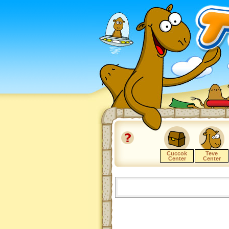
Cuccok
Teve
Center
Center