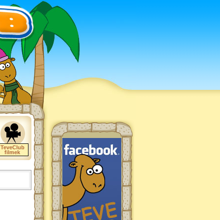
TeveClub
filmek