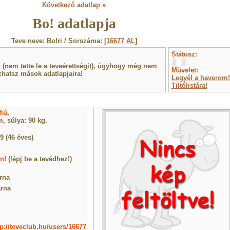
Következő adatlap
»
Bo! adatlapja
Teve neve: Bo!ri / Sorszáma: [
16677
AL
]
Státusz:
(nem tette le a teveérettségit), úgyhogy még nem
Művelet:
hatsz mások adatlapjaira!
Legyél a haverom!
Tiltólistára!
fiú
,
, súlya: 90 kg.
9 (46 éves)
n!
(lépj be a tevédhez!)
rna
rna
tp://teveclub.hu/users/16677