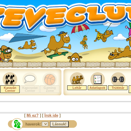
Karaván
Kapcsolat
Gaming
Leltár
Adatlapok
Trükktár
Center
Center
Zone
[
Mi ez?
] [
Írok ide
]
haverok: