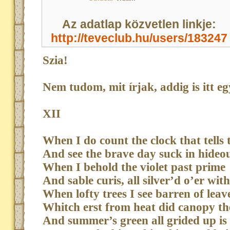
Az adatlap közvetlen linkje:
http://teveclub.hu/users/183247
Szia!
Nem tudom, mit írjak, addig is itt e
XII
When I do count the clock that tells 
And see the brave day suck in hideo
When I behold the violet past prime
And sable curis, all silver’d o’er wit
When lofty trees I see barren of leav
Whitch erst from heat did canopy th
And summer’s green all grided up is