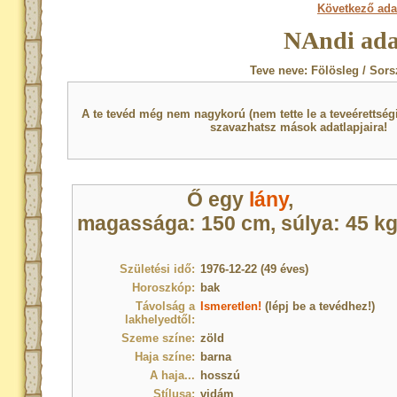
Következő ada
NAndi ada
Teve neve: Fölösleg / Sors
A te tevéd még nem nagykorú (nem tette le a teveérettsé
szavazhatsz mások adatlapjaira!
Ő egy
lány
,
magassága: 150 cm, súlya: 45 kg
Születési idő:
1976-12-22 (49 éves)
Horoszkóp:
bak
Távolság a
Ismeretlen!
(lépj be a tevédhez!)
lakhelyedtől:
Szeme színe:
zöld
Haja színe:
barna
A haja...
hosszú
Stílusa:
vidám