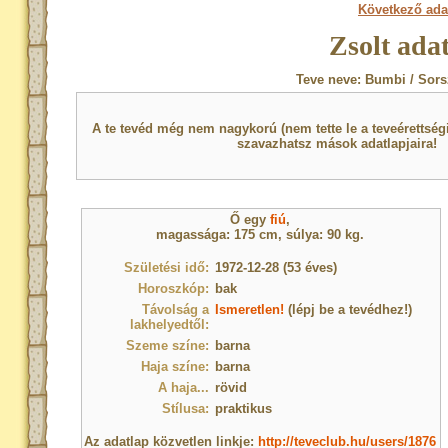
Következő ada
Zsolt ada
Teve neve: Bumbi / Sors
A te tevéd még nem nagykorú (nem tette le a teveérettsé
szavazhatsz mások adatlapjaira!
Ő egy
fiú
,
magassága: 175 cm, súlya: 90 kg.
Születési idő:
1972-12-28 (53 éves)
Horoszkóp:
bak
Távolság a
Ismeretlen!
(lépj be a tevédhez!)
lakhelyedtől:
Szeme színe:
barna
Haja színe:
barna
A haja...
rövid
Stílusa:
praktikus
Az adatlap közvetlen linkje:
http://teveclub.hu/users/1876