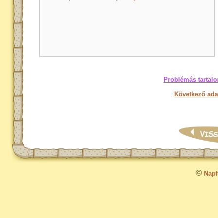
Problémás tartalo
Következő ada
©
Napfo