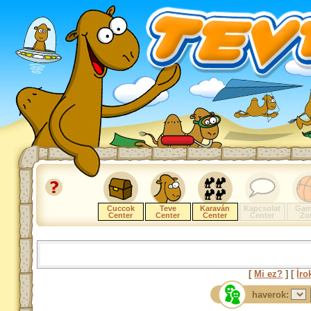
Cuccok
Teve
Karaván
Kapcsolat
Gam
Center
Center
Center
Center
Zo
[
Mi ez?
] [
Íro
haverok: