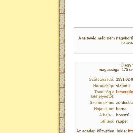
A te tevéd még nem nagykorú 
szavaz
Ő egy
magassága: 175 cm
Születési idő:
1991-02-0
Horoszkóp:
vízöntő
Távolság a
Ismeretle
lakhelyedtől:
Szeme színe:
zöldesba
Haja színe:
barna
A haja...
hosszú
Stílusa:
rapper
Az adatlap közvetlen linkje:
ht