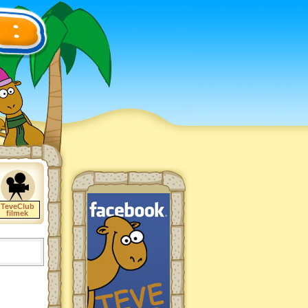
TeveClub
filmek