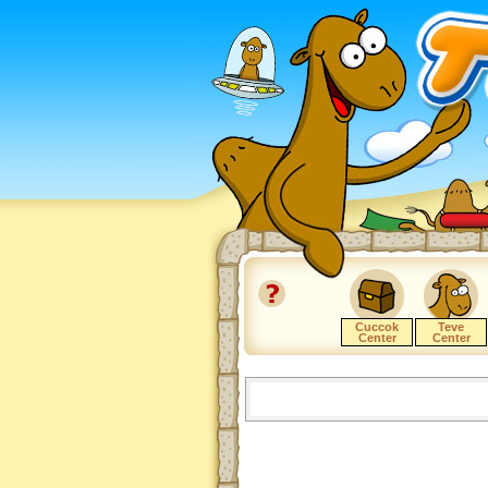
Cuccok
Teve
Center
Center