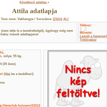
Következő adatlap
»
Attila adatlapja
Teve neve: Vakhangya / Sorszáma: [
21612
AL
]
Státusz:
(nem tette le a teveérettségit), úgyhogy még nem
Művelet:
hatsz mások adatlapjaira!
Legyél a haverom!
Tiltólistára!
fiú
,
, súlya: 55 kg.
4 (35 éves)
n!
(lépj be a tevédhez!)
rna
tp://teveclub.hu/users/21612