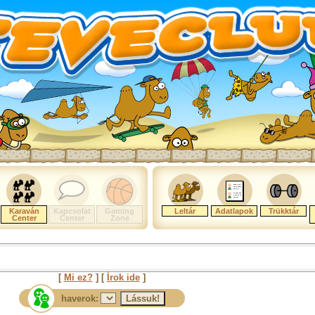
Karaván
Kapcsolat
Gaming
Leltár
Adatlapok
Trükktár
Center
Center
Zone
[
Mi ez?
] [
Írok ide
]
haverok: