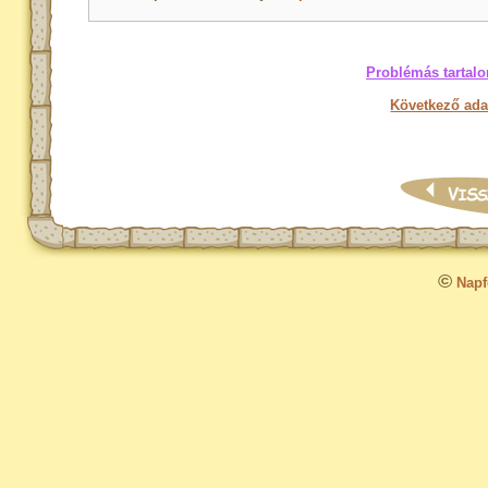
Problémás tartalo
Következő ada
©
Napfo