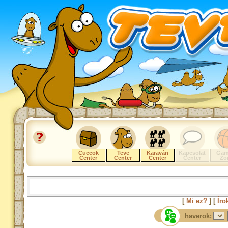
Cuccok
Teve
Karaván
Kapcsolat
Gam
Center
Center
Center
Center
Zo
[
Mi ez?
] [
Íro
haverok: