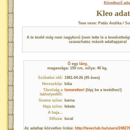
Következő ada
Kleo adat
Teve neve: Patás Andika / So
A te tevéd még nem nagykorú (nem tette le a teveérettsé
szavazhatsz mások adatlapjaira!
Ő egy
lány
,
magassága: 150 cm, súlya: 40 kg.
Születési idő:
1981-04-26 (45 éves)
Horoszkóp:
bika
Távolság a
Ismeretlen!
(lépj be a tevédhez!)
lakhelyedtől:
Szeme színe:
barna
Haja színe:
fekete
A haja...
Stílusa:
tucat
Az adatlap közvetlen linkje:
http://teveclub.hu/users/24827