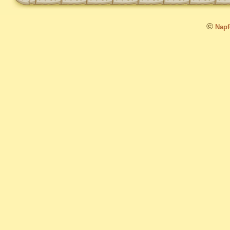
©
Napfo