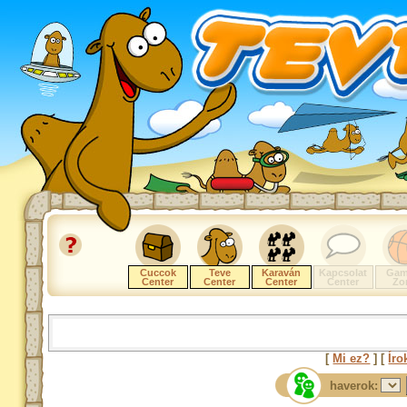
Cuccok
Teve
Karaván
Kapcsolat
Gam
Center
Center
Center
Center
Zo
[
Mi ez?
] [
Íro
haverok: