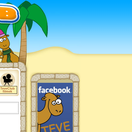
TeveClub
filmek