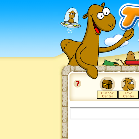
Cuccok
Teve
Center
Center