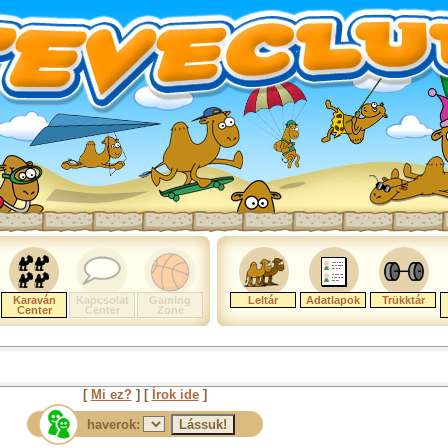
Karaván
Kapcsolat
Gaming
Leltár
Adatlapok
Trükktár
Center
Center
Zone
[
Mi ez?
] [
Írok ide
]
haverok: