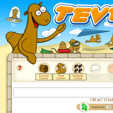
Cuccok
Teve
Karaván
Kapcsolat
Gam
Center
Center
Center
Center
Zo
[
Mi ez?
] [
Íro
haverok: