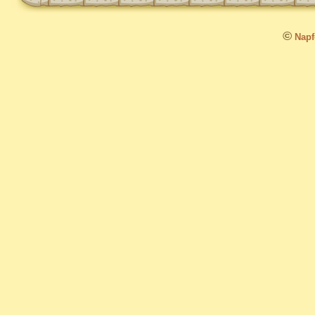
©
Napfo