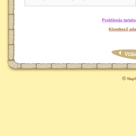
Problémás tartalo
Következő ada
©
Napfo