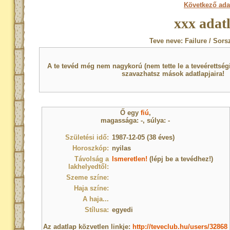
Következő ada
xxx adat
Teve neve: Failure / Sors
A te tevéd még nem nagykorú (nem tette le a teveérettsé
szavazhatsz mások adatlapjaira!
Ő egy
fiú
,
magassága: -, súlya: -
Születési idő:
1987-12-05 (38 éves)
Horoszkóp:
nyilas
Távolság a
Ismeretlen!
(lépj be a tevédhez!)
lakhelyedtől:
Szeme színe:
Haja színe:
A haja...
Stílusa:
egyedi
Az adatlap közvetlen linkje:
http://teveclub.hu/users/32868