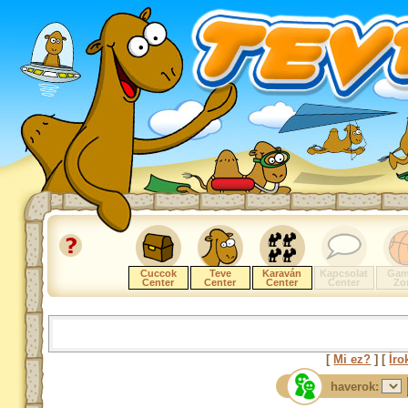
Cuccok
Teve
Karaván
Kapcsolat
Gam
Center
Center
Center
Center
Zo
[
Mi ez?
] [
Íro
haverok: