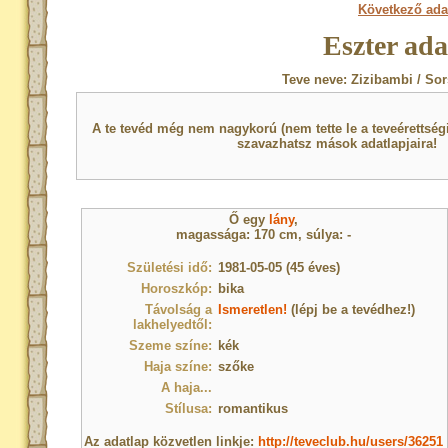
Következő ada
Eszter ada
Teve neve: Zizibambi / Sor
A te tevéd még nem nagykorú (nem tette le a teveérettsé
szavazhatsz mások adatlapjaira!
Ő egy
lány
,
magassága: 170 cm, súlya: -
Születési idő:
1981-05-05 (45 éves)
Horoszkóp:
bika
Távolság a
Ismeretlen!
(lépj be a tevédhez!)
lakhelyedtől:
Szeme színe:
kék
Haja színe:
szőke
A haja...
Stílusa:
romantikus
Az adatlap közvetlen linkje:
http://teveclub.hu/users/36251