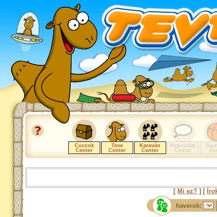
Cuccok
Teve
Karaván
Kapcsolat
Gam
Center
Center
Center
Center
Zo
[
Mi ez?
] [
Íro
haverok: