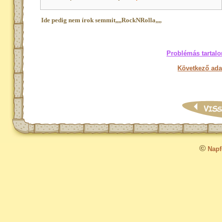
Ide pedig nem írok semmit,,,,RockNRolla,,,,
Problémás tartalo
Következő ada
©
Napfo