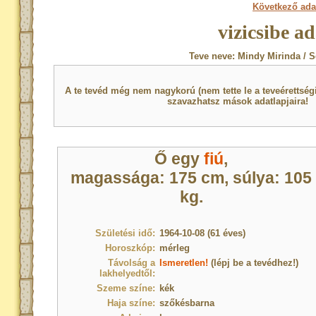
Következő ada
vizicsibe a
Teve neve: Mindy Mirinda / 
A te tevéd még nem nagykorú (nem tette le a teveérettsé
szavazhatsz mások adatlapjaira!
Ő egy
fiú
,
magassága: 175 cm, súlya: 105
kg.
Születési idő:
1964-10-08 (61 éves)
Horoszkóp:
mérleg
Távolság a
Ismeretlen!
(lépj be a tevédhez!)
lakhelyedtől:
Szeme színe:
kék
Haja színe:
szőkésbarna