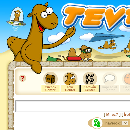
Cuccok
Teve
Karaván
Kapcsolat
Gam
Center
Center
Center
Center
Zo
[
Mi ez?
] [
Íro
haverok: