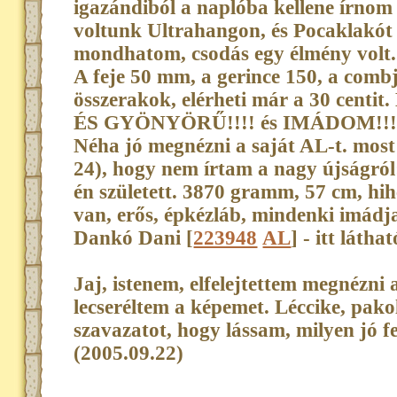
igazándiból a naplóba kellene írnom
voltunk Ultrahangon, és Pocaklakót 
mondhatom, csodás egy élmény volt.
A feje 50 mm, a gerince 150, a com
összerakok, elérheti már a 30 ce
ÉS GYÖNYÖRŰ!!!! és IMÁDOM!!!
Néha jó megnézni a saját AL-t. most
24), hogy nem írtam a nagy újságról:
én született. 3870 gramm, 57 cm, hih
van, erős, épkézláb, mindenki imádj
Dankó Dani [
223948
AL
] - itt láthat
Jaj, istenem, elfelejtettem megnézni
lecseréltem a képemet. Léccike, pako
szavazatot, hogy lássam, milyen jó fe
(2005.09.22)