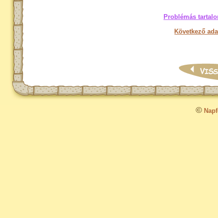
Problémás tartalo
Következő ada
©
Napfo