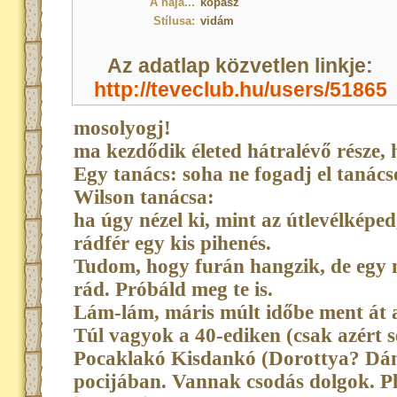
A haja...
kopasz
Stílusa:
vidám
Az adatlap közvetlen linkje:
http://teveclub.hu/users/51865
mosolyogj!
ma kezdődik életed hátralévő része, 
Egy tanács: soha ne fogadj el tanács
Wilson tanácsa:
ha úgy nézel ki, mint az útlevélképed
rádfér egy kis pihenés.
Tudom, hogy furán hangzik, de egy m
rád. Próbáld meg te is.
Lám-lám, máris múlt időbe ment át 
Túl vagyok a 40-ediken (csak azért s
Pocaklakó Kisdankó (Dorottya? Dán
pocijában. Vannak csodás dolgok. Pl. 