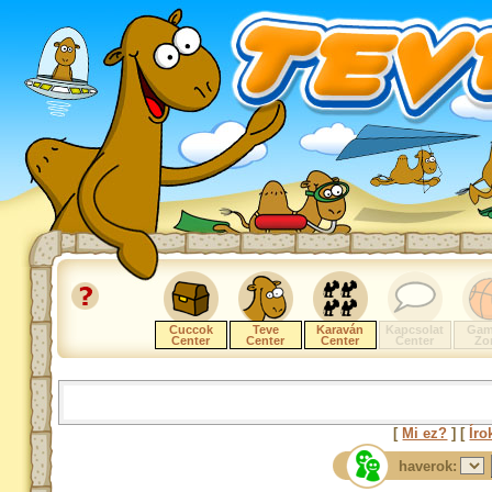
Cuccok
Teve
Karaván
Kapcsolat
Gam
Center
Center
Center
Center
Zo
[
Mi ez?
] [
Íro
haverok: