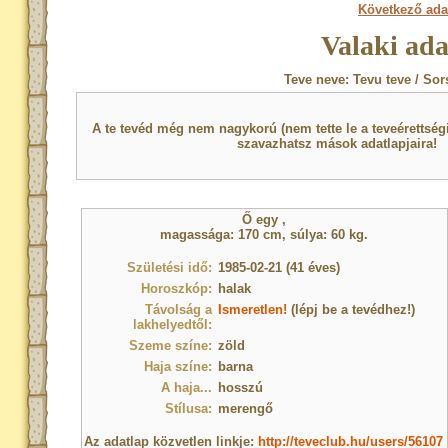
Következő ada
Valaki ada
Teve neve: Tevu teve / Sor
A te tevéd még nem nagykorú (nem tette le a teveérettsé
szavazhatsz mások adatlapjaira!
Ő egy
,
magassága: 170 cm, súlya: 60 kg.
Születési idő:
1985-02-21 (41 éves)
Horoszkóp:
halak
Távolság a
Ismeretlen!
(lépj be a tevédhez!)
lakhelyedtől:
Szeme színe:
zöld
Haja színe:
barna
A haja...
hosszú
Stílusa:
merengő
Az adatlap közvetlen linkje:
http://teveclub.hu/users/56107