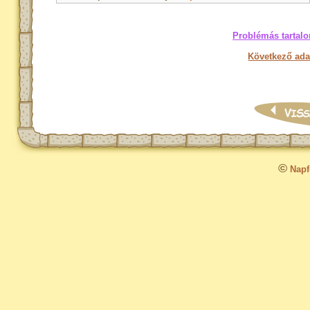
Problémás tartalo
Következő ada
©
Napfo