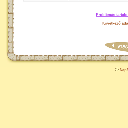
Problémás tartalo
Következő ada
©
Napfo