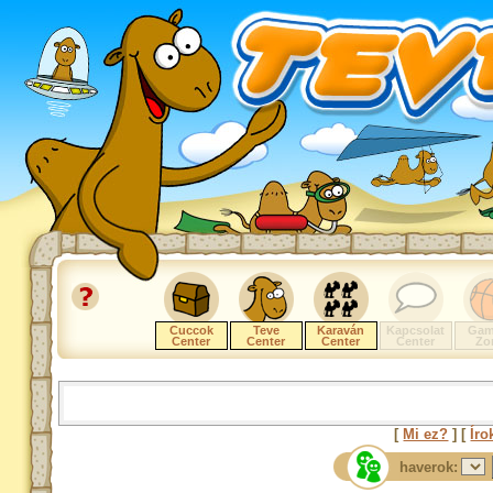
Cuccok
Teve
Karaván
Kapcsolat
Gam
Center
Center
Center
Center
Zo
[
Mi ez?
] [
Íro
haverok: