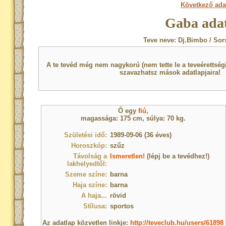
Következő ada
Gaba adat
Teve neve: Dj.Bimbo / Sor
A te tevéd még nem nagykorú (nem tette le a teveérettsé
szavazhatsz mások adatlapjaira!
Ő egy
fiú
,
magassága: 175 cm, súlya: 70 kg.
Születési idő:
1989-09-06 (36 éves)
Horoszkóp:
szűz
Távolság a
Ismeretlen!
(lépj be a tevédhez!)
lakhelyedtől:
Szeme színe:
barna
Haja színe:
barna
A haja...
rövid
Stílusa:
sportos
Az adatlap közvetlen linkje:
http://teveclub.hu/users/61898