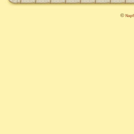
©
Napfo