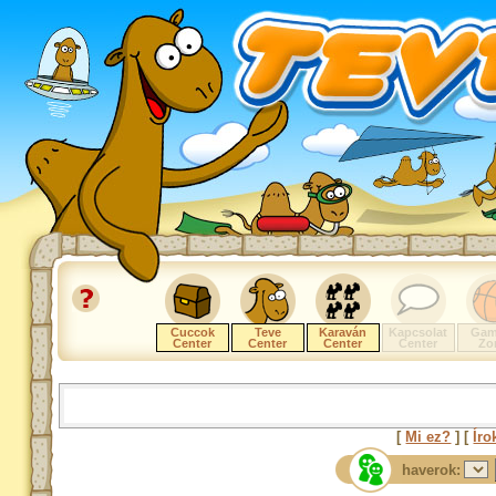
Cuccok
Teve
Karaván
Kapcsolat
Gam
Center
Center
Center
Center
Zo
[
Mi ez?
] [
Íro
haverok: