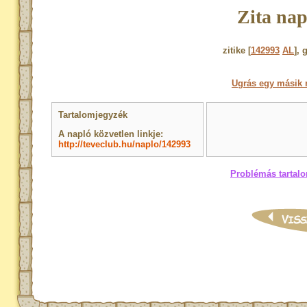
Zita nap
zitike [
142993
AL
], 
Ugrás egy másik 
Tartalomjegyzék
A napló közvetlen linkje:
http://teveclub.hu/naplo/142993
Problémás tartalo