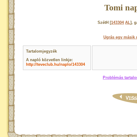
Tomi nap
SzétH [
143304
AL
], 
Ugrás egy másik 
Tartalomjegyzék
A napló közvetlen linkje:
http://teveclub.hu/naplo/143304
Problémás tartalo