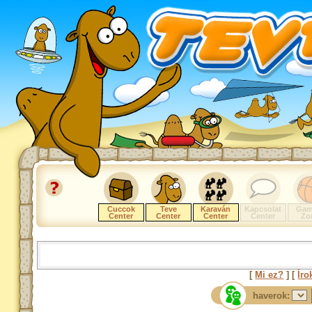
Cuccok
Teve
Karaván
Kapcsolat
Gam
Center
Center
Center
Center
Zo
[
Mi ez?
] [
Íro
haverok: