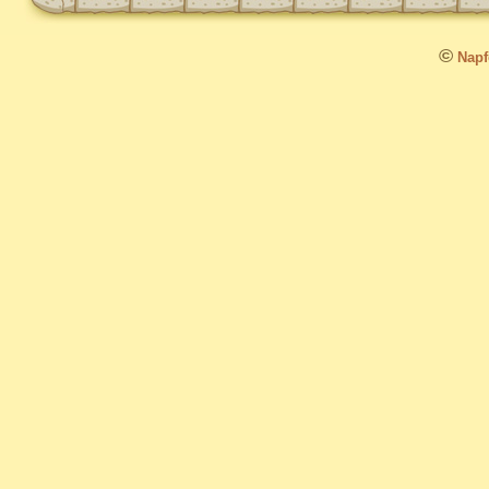
©
Napfo