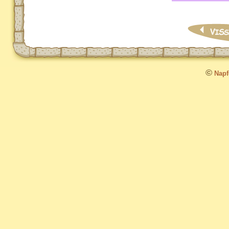
©
Napfo