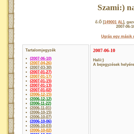
Szami:) n
ő.Ő [
149001
AL
], ga
2007-06-1
Ugrás egy másik 
Tartalomjegyzék
2007-06-10
(2007-06-10)
Halii:)
(2007-04-26)
A bejegyzések helyére
(2007-03-30)
(2007-01-27)
(2007-01-17)
(2007-01-15)
(2007-01-13)
(2007-01-02)
(2006-12-15)
(2006-12-12)
(2006-11-22)
(2006-11-01)
(2006-10-15)
(2006-10-07)
(2006-10-06)
(2006-10-03)
(2006-10-02)