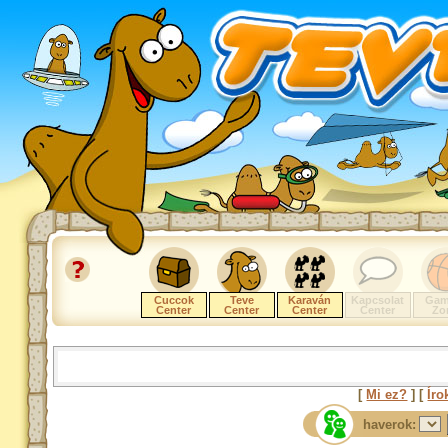
Cuccok
Teve
Karaván
Kapcsolat
Gam
Center
Center
Center
Center
Zo
[
Mi ez?
] [
Íro
haverok: