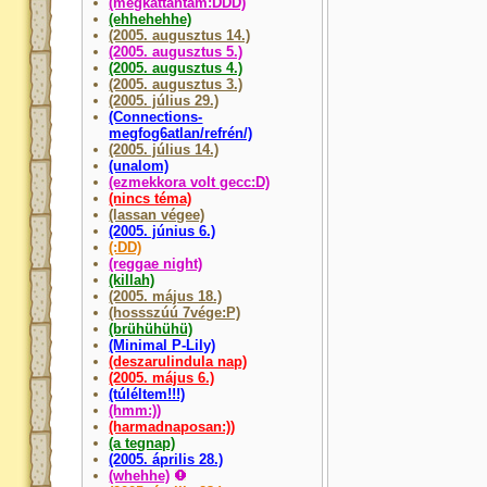
(megkattantam:DDD)
(ehhehehhe)
(2005. augusztus 14.)
(2005. augusztus 5.)
(2005. augusztus 4.)
(2005. augusztus 3.)
(2005. július 29.)
(Connections-
megfog6atlan/refrén/)
(2005. július 14.)
(unalom)
(ezmekkora volt gecc:D)
(nincs téma)
(lassan végee)
(2005. június 6.)
(:DD)
(reggae night)
(killah)
(2005. május 18.)
(hossszúú 7vége:P)
(brühühühü)
(Minimal P-Lily)
(deszarulindula nap)
(2005. május 6.)
(túléltem!!!)
(hmm:))
(harmadnaposan:))
(a tegnap)
(2005. április 28.)
(whehhe)