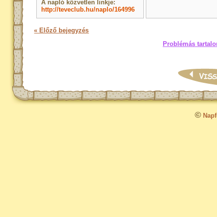
A napló közvetlen linkje:
http://teveclub.hu/naplo/164996
« Előző bejegyzés
Problémás tartalo
©
Napfo