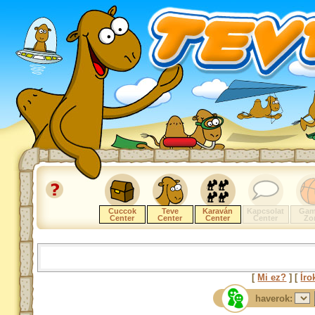
Cuccok
Teve
Karaván
Kapcsolat
Gam
Center
Center
Center
Center
Zo
[
Mi ez?
] [
Íro
haverok: