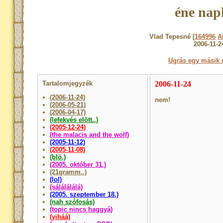
éne nap
Vlad Tepesné [
164996
A
2006-11-2
Ugrás egy másik 
Tartalomjegyzék
2006-11-24
(2006-11-24)
nem!
(2006-05-21)
(2006-04-17)
(lefekvés elött..)
(2005-12-24)
(the malacis and the wolf)
(2005-11-12)
(2005-11-08)
(blö.)
(2005. október 31.)
(21gramm..)
(lol)
(sálálálálá)
(2005. szeptember 18.)
(nah szófosás)
(topic nincs haggyá)
(yiháá)