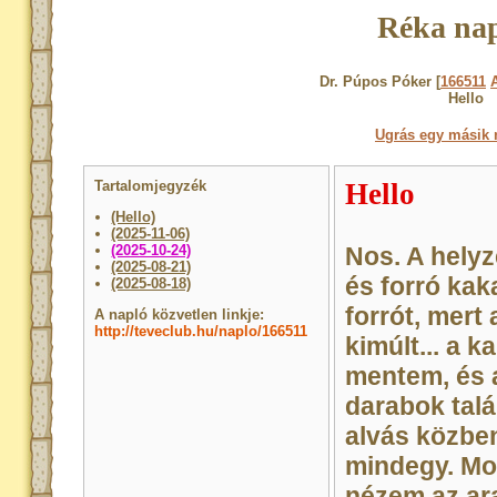
Réka nap
Dr. Púpos Póker [
166511
Hello
Ugrás egy másik 
Tartalomjegyzék
Hello
(Hello)
(2025-11-06)
(2025-10-24)
Nos. A helyz
(2025-08-21)
és forró kak
(2025-08-18)
forrót, mer
A napló közvetlen linkje:
http://teveclub.hu/naplo/166511
kimúlt... a 
mentem, és 
darabok tal
alvás közben.
mindegy. Mos
nézem az ara