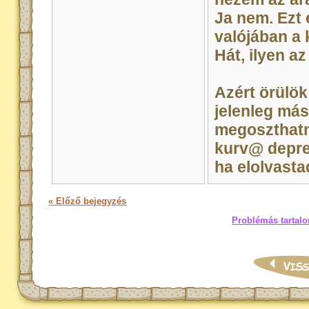
Ja nem. Ezt
valójában a
Hát, ilyen az 
Azért örülök
jelenleg más
megoszthatn
kurv@ depre
ha elolvasta
« Előző bejegyzés
Problémás tartalo