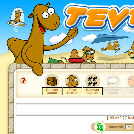
Cuccok
Teve
Karaván
Kapcsolat
Gam
Center
Center
Center
Center
Zo
[
Mi ez?
] [
Íro
haverok: