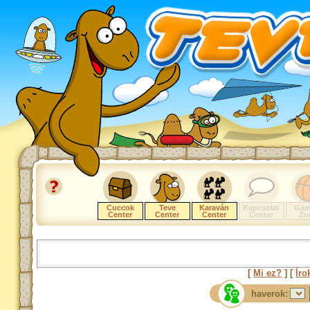
Cuccok
Teve
Karaván
Kapcsolat
Gam
Center
Center
Center
Center
Zo
[
Mi ez?
] [
Íro
haverok: