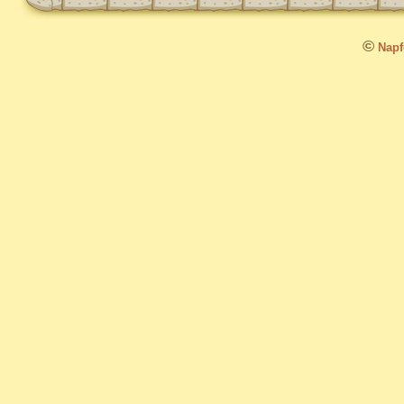
©
Napfo