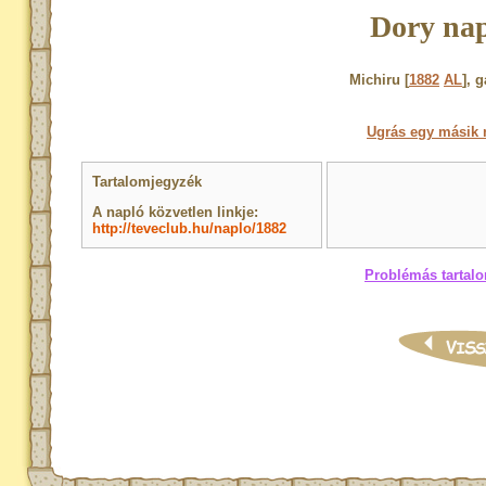
Dory nap
Michiru [
1882
AL
], 
Ugrás egy másik 
Tartalomjegyzék
A napló közvetlen linkje:
http://teveclub.hu/naplo/1882
Problémás tartalo