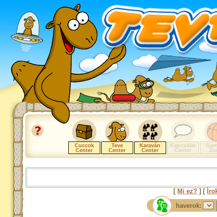
Cuccok
Teve
Karaván
Kapcsolat
Gam
Center
Center
Center
Center
Zo
[
Mi ez?
] [
Íro
haverok: