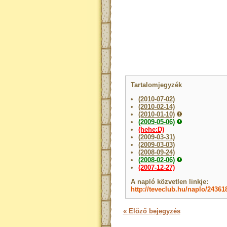
Tartalomjegyzék
(2010-07-02)
(2010-02-14)
(2010-01-10)
(2009-05-06)
(hehe:D)
(2009-03-31)
(2009-03-03)
(2008-09-24)
(2008-02-06)
(2007-12-27)
A napló közvetlen linkje:
http://teveclub.hu/naplo/24361
« Előző bejegyzés