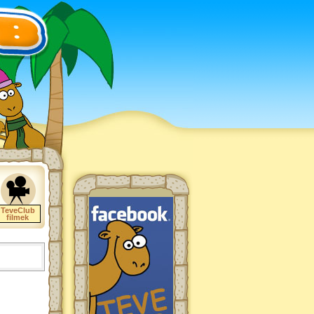
TeveClub
filmek