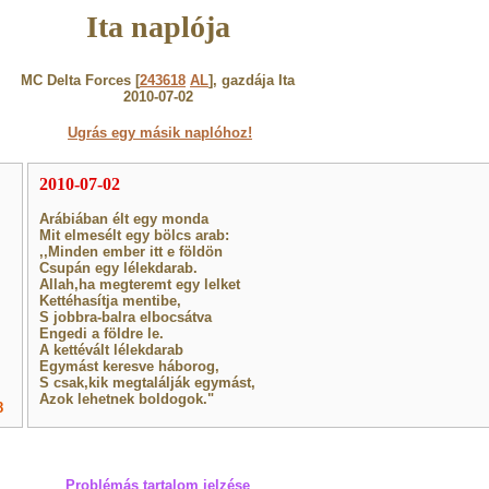
Ita naplója
MC Delta Forces [
243618
AL
], gazdája Ita
2010-07-02
Ugrás egy másik naplóhoz!
2010-07-02
Arábiában élt egy monda
Mit elmesélt egy bölcs arab:
,,Minden ember itt e földön
Csupán egy lélekdarab.
Allah,ha megteremt egy lelket
Kettéhasítja mentibe,
S jobbra-balra elbocsátva
Engedi a földre le.
A kettévált lélekdarab
Egymást keresve háborog,
S csak,kik megtalálják egymást,
Azok lehetnek boldogok."
8
Problémás tartalom jelzése