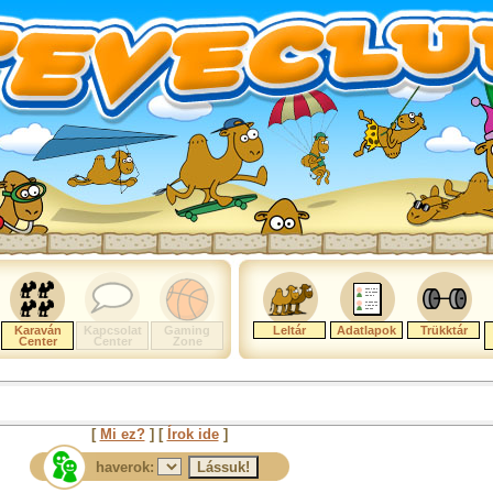
Karaván
Kapcsolat
Gaming
Leltár
Adatlapok
Trükktár
Center
Center
Zone
[
Mi ez?
] [
Írok ide
]
haverok: