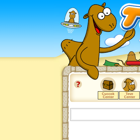
Cuccok
Teve
Center
Center