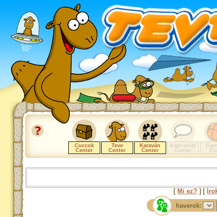
Cuccok
Teve
Karaván
Kapcsolat
Gam
Center
Center
Center
Center
Zo
[
Mi ez?
] [
Íro
haverok: