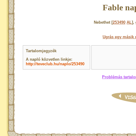
Fable na
Nebethet [
253490
AL
],
Ugrás egy másik 
Tartalomjegyzék
A napló közvetlen linkje:
http://teveclub.hu/naplo/253490
Problémás tartalo