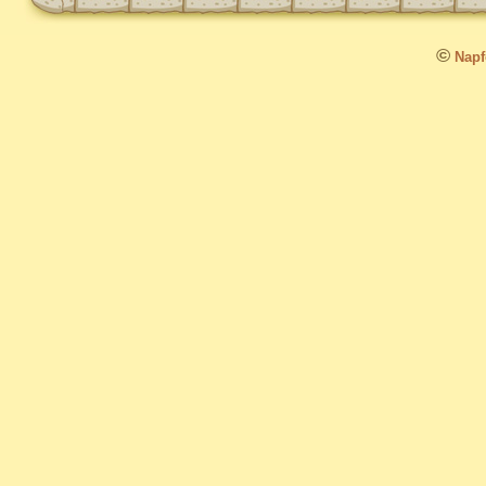
©
Napfo