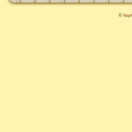
©
Napfo