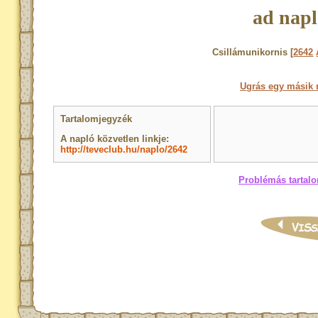
ad napl
Csillámunikornis [
2642
Ugrás egy másik 
Tartalomjegyzék
A napló közvetlen linkje:
http://teveclub.hu/naplo/2642
Problémás tartalo