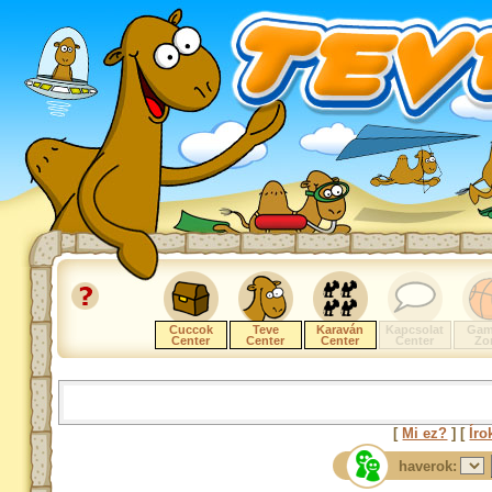
Cuccok
Teve
Karaván
Kapcsolat
Gam
Center
Center
Center
Center
Zo
[
Mi ez?
] [
Íro
haverok: