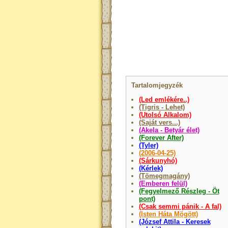
Tartalomjegyzék
(Led emlékére..)
(Tigris - Lehet)
(Utolsó Alkalom)
(Saját vers...)
(Akela - Betyár élet)
(Forever After)
(Tyler)
(2006-04-25)
(Sárkunyhó)
(Kérlek)
(Tömegmagány)
(Emberen felül)
(Fegyelmező Részleg - Öt
pont)
(Csak semmi pánik - A fal)
(Isten Háta Mögött)
(József Attila - Keresek