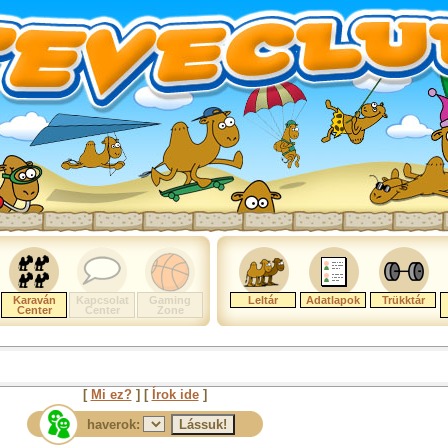
Karaván
Kapcsolat
Gaming
Leltár
Adatlapok
Trükktár
Center
Center
Zone
[
Mi ez?
] [
Írok ide
]
haverok: