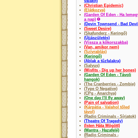
valakit)
(Christian Epidemic)
(Elátkozva)
(Garden Of Eden - Ha lemeg
a nap)
(Devin Townsend - Bad Devil
(Sweet Desire)
(Skafunderz - Keringő)
(Újjászületés)
(Vissza a kőkorszakba)
(Van, amikor nem)
(Szívrablás)
(Keringő)
(Ablak a tűzfalakra)
(Salvus)
(Misfits - Dig up her bones)
(Garden Of Eden - Távoli
hangok)
(The Cranberries - Zombie)
(Type O Negative)
(CPg - Anarchya)
(One day I'll fly away)
(Pain of salvation)
(Kárpátia - Valahol tőled
távol)
(Radio Criminals - Sírjatok)
(Theatre Of Tragedy)
(Isten Háta Mögött)
(Mantra - Hazafelé)
(Radio Criminals -