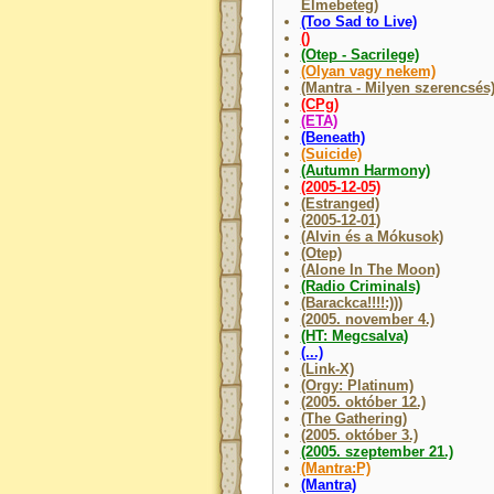
Elmebeteg)
(Too Sad to Live)
()
(Otep - Sacrilege)
(Olyan vagy nekem)
(Mantra - Milyen szerencsés
(CPg)
(ETA)
(Beneath)
(Suicide)
(Autumn Harmony)
(2005-12-05)
(Estranged)
(2005-12-01)
(Alvin és a Mókusok)
(Otep)
(Alone In The Moon)
(Radio Criminals)
(Barackca!!!!:)))
(2005. november 4.)
(HT: Megcsalva)
(...)
(Link-X)
(Orgy: Platinum)
(2005. október 12.)
(The Gathering)
(2005. október 3.)
(2005. szeptember 21.)
(Mantra:P)
(Mantra)