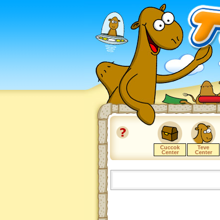
Cuccok
Teve
Center
Center