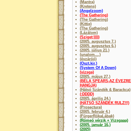
(Mantra)
(Kretens)
(Angelzoom)
(The Gathering)
(The Gathering)
(Kittie)
(The Gathering)
(Lázálom)
(Sziget:)))))
(2005. augusztus 7.)
(2005. augusztus 6.)
(2005. július 21.)
(unalom....)
(évzáróó)
(Oszt.kir.)
(System Of A Down)
(vizsga)
(2005. május 27.)
(BÉLA SPEARS-AZ ÉVEZR
HANGJA)
(Hátsó Szándék & Barackca)
(:DDDD)
(2005. április 24.)
(HÁTSÓ SZÁNDÉK RULZ!!!)
(Prosectura)
(2005. február 4.)
(FürgerRókaLábak)
(Rómeó vérzik + Vizsgaaa)
(2005. január 16.)
(2005)