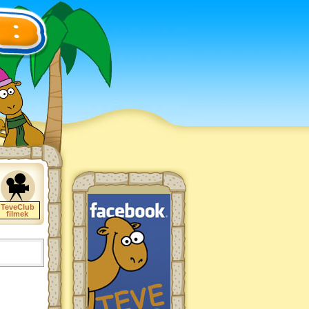
TeveClub
filmek