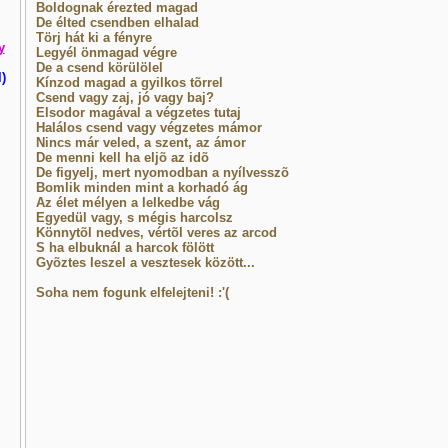
Boldognak érezted magad
De élted csendben elhalad
Törj hát ki a fényre
y
Legyél önmagad végre
De a csend körülölel
)
Kínzod magad a gyilkos tõrrel
Csend vagy zaj, jó vagy baj?
Elsodor magával a végzetes tutaj
Halálos csend vagy végzetes mámor
Nincs már veled, a szent, az ámor
De menni kell ha eljõ az idõ
De figyelj, mert nyomodban a nyílvesszõ
Bomlik minden mint a korhadó ág
Az élet mélyen a lelkedbe vág
Egyedül vagy, s mégis harcolsz
Könnytõl nedves, vértõl veres az arcod
S ha elbuknál a harcok fölött
Gyõztes leszel a vesztesek között...
Soha nem fogunk elfelejteni! :'(