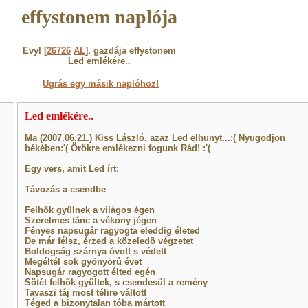
effystonem naplója
Evyl [
26726
AL
], gazdája effystonem
Led emlékére..
Ugrás egy másik naplóhoz!
Led emlékére..
Ma (2007.06.21.) Kiss László, azaz Led elhunyt...:( Nyugodjon
békében:'( Örökre emlékezni fogunk Rád! :'(
Egy vers, amit Led írt:
Távozás a csendbe
Felhõk gyûlnek a világos égen
Szerelmes tánc a vékony jégen
Fényes napsugár ragyogta eleddig életed
De már félsz, érzed a közeledõ végzetet
Boldogság szárnya óvott s védett
Megéltél sok gyönyörû évet
Napsugár ragyogott élted egén
Sötét felhõk gyûltek, s csendesül a remény
Tavaszi táj most télire váltott
Téged a bizonytalan tóba mártott