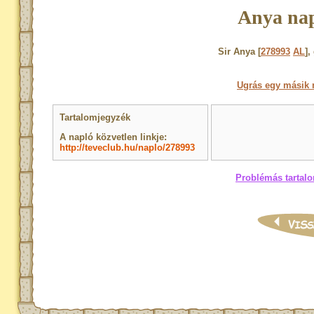
Anya nap
Sir Anya [
278993
AL
],
Ugrás egy másik 
Tartalomjegyzék
A napló közvetlen linkje:
http://teveclub.hu/naplo/278993
Problémás tartalo