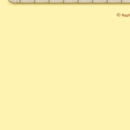
©
Napfo