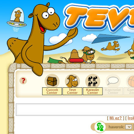
Cuccok
Teve
Karaván
Kapcsolat
Gam
Center
Center
Center
Center
Zo
[
Mi ez?
] [
Íro
haverok: