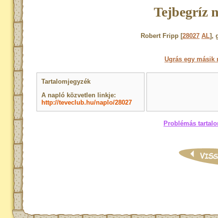
Tejbegríz 
Robert Fripp [
28027
AL
],
Ugrás egy másik 
Tartalomjegyzék
A napló közvetlen linkje:
http://teveclub.hu/naplo/28027
Problémás tartalo