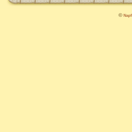
©
Napfo