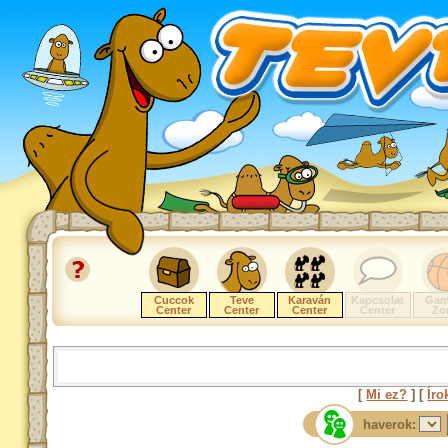
Cuccok
Teve
Karaván
Kapcsolat
Gam
Center
Center
Center
Center
Zo
[
Mi ez?
] [
Íro
haverok: