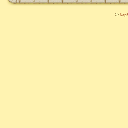
©
Napfo