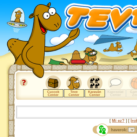
Cuccok
Teve
Karaván
Kapcsolat
Gam
Center
Center
Center
Center
Zo
[
Mi ez?
] [
Íro
haverok: