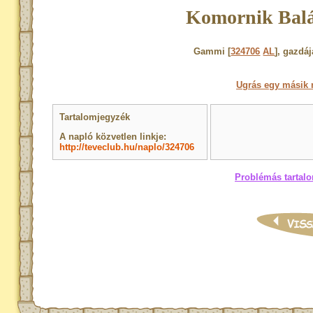
Komornik Balá
Gammi [
324706
AL
], gazdá
Ugrás egy másik 
Tartalomjegyzék
A napló közvetlen linkje:
http://teveclub.hu/naplo/324706
Problémás tartalo