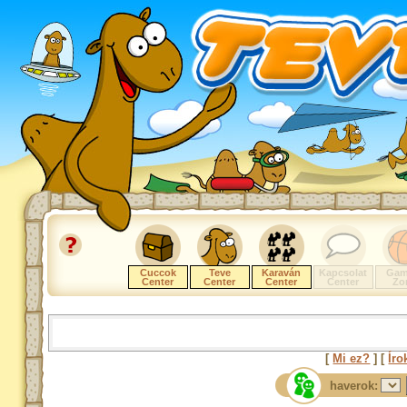
Cuccok
Teve
Karaván
Kapcsolat
Gam
Center
Center
Center
Center
Zo
[
Mi ez?
] [
Íro
haverok: