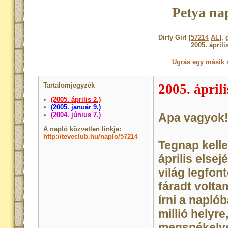
Petya na
Dirty Girl [
57214
AL
],
2005. áprili
Ugrás egy másik 
Tartalomjegyzék
2005. áprili
(2005. április 2.)
(2005. január 9.)
(2004. június 7.)
Apa vagyok
A napló közvetlen linkje:
http://teveclub.hu/naplo/57214
Tegnap kelle
április elsej
világ legfon
fáradt volta
írni a napló
millió helyre
megspékelve 