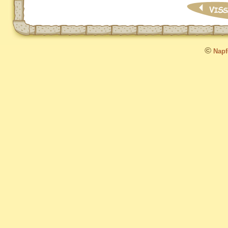
©
Napfo