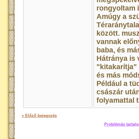
rongyoltam i
Amúgy a szü
Téraránytala
között. musz
vannak előny
baba, és más
Hátránya is 
"kitakarítja"
és más módsz
Például a tüd
császár után
folyamattal 
« Előző bejegyzés
Problémás tartalo