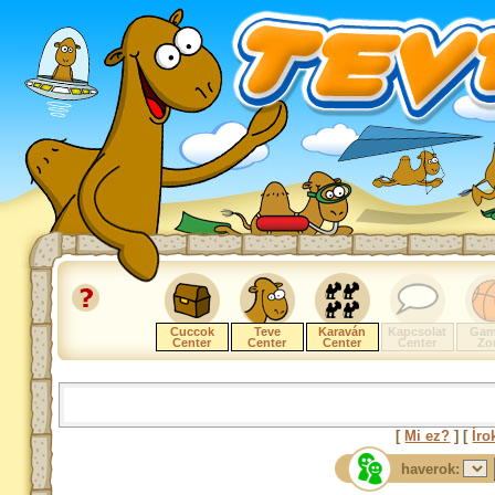
Cuccok
Teve
Karaván
Kapcsolat
Gam
Center
Center
Center
Center
Zo
[
Mi ez?
] [
Íro
haverok: