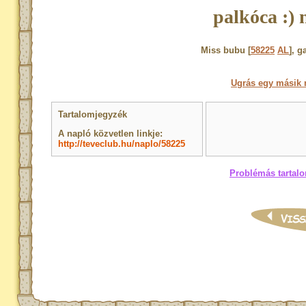
palkóca :) 
Miss bubu [
58225
AL
], g
Ugrás egy másik 
Tartalomjegyzék
A napló közvetlen linkje:
http://teveclub.hu/naplo/58225
Problémás tartalo