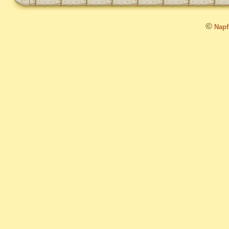
©
Napfo