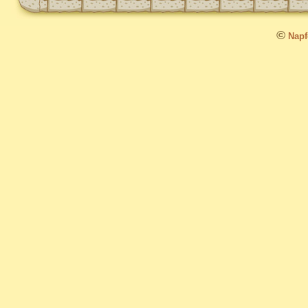
©
Napfo