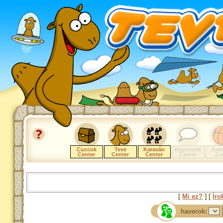
Cuccok
Teve
Karaván
Kapcsolat
Gam
Center
Center
Center
Center
Zo
[
Mi ez?
] [
Íro
haverok: