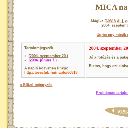
MICA na
Mágika [
60818
AL
], 
2004. szeptemb
Ugrás egy másik 
Tartalomjegyzék
2004. szeptember 20
(2004. szeptember 20.)
Jó a fotózás és a pata
(2004. június 7.)
Biztos, hogy ezt elolv
A napló közvetlen linkje:
http://teveclub.hu/naplo/60818
« Előző bejegyzés
Problémás tartalo