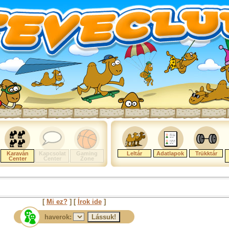
Karaván
Kapcsolat
Gaming
Leltár
Adatlapok
Trükktár
Center
Center
Zone
[
Mi ez?
] [
Írok ide
]
haverok: