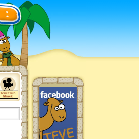
TeveClub
filmek