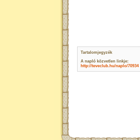
Tartalomjegyzék
A napló közvetlen linkje:
http://teveclub.hu/naplo/70934