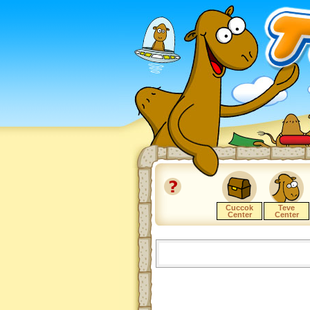
Cuccok
Teve
Center
Center