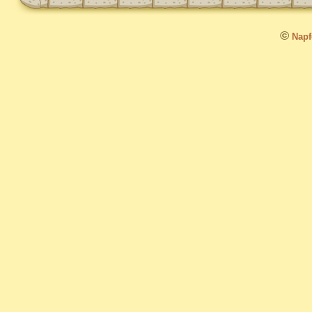
©
Napfo