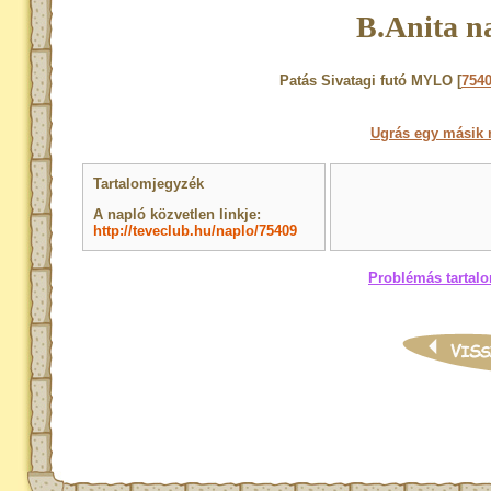
B.Anita n
Patás Sivatagi futó MYLO [
754
Ugrás egy másik 
Tartalomjegyzék
A napló közvetlen linkje:
http://teveclub.hu/naplo/75409
Problémás tartalo