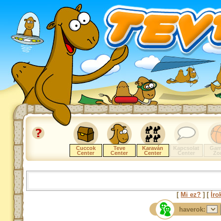
Cuccok
Teve
Karaván
Kapcsolat
Gam
Center
Center
Center
Center
Zo
[
Mi ez?
] [
Íro
haverok: