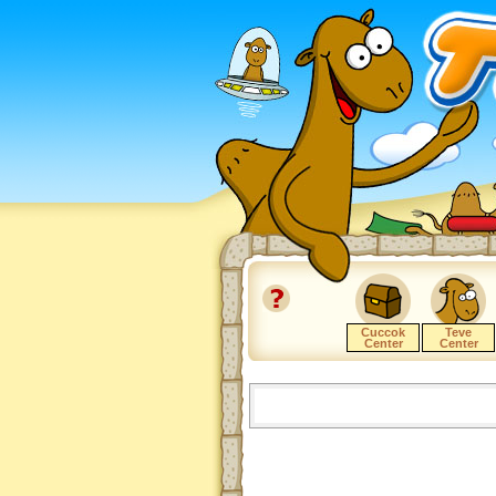
Cuccok
Teve
Center
Center