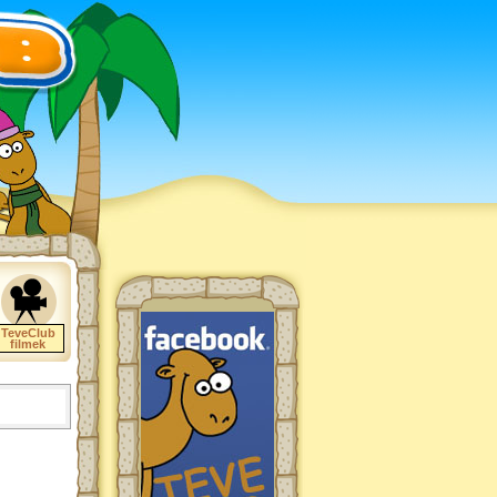
TeveClub
filmek