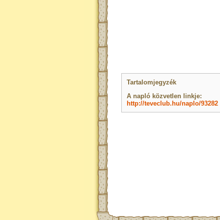
Tartalomjegyzék
A napló közvetlen linkje:
http://teveclub.hu/naplo/93282