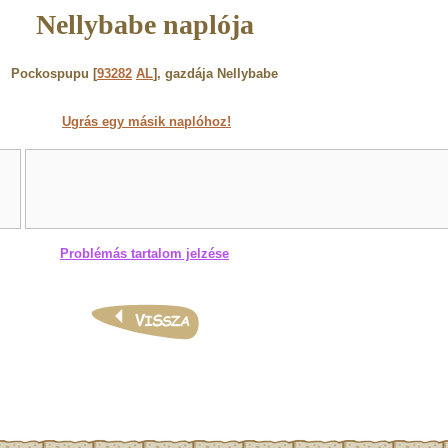
Nellybabe naplója
Pockospupu [
93282
AL
], gazdája Nellybabe
Ugrás egy másik naplóhoz!
Problémás tartalom jelzése