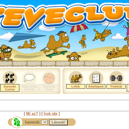
Karaván
Kapcsolat
Gaming
Leltár
Adatlapok
Trükktár
Center
Center
Zone
[
Mi ez?
] [
Írok ide
]
haverok: