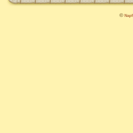
©
Napfo