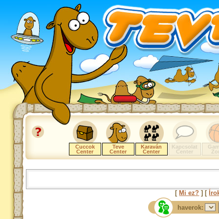
Cuccok
Teve
Karaván
Kapcsolat
Gam
Center
Center
Center
Center
Zo
[
Mi ez?
] [
Íro
haverok: