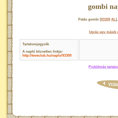
gombi na
Patás gombi [
93309
AL
]
Ugrás egy másik 
Tartalomjegyzék
A napló közvetlen linkje:
http://teveclub.hu/naplo/93309
Problémás tartalo