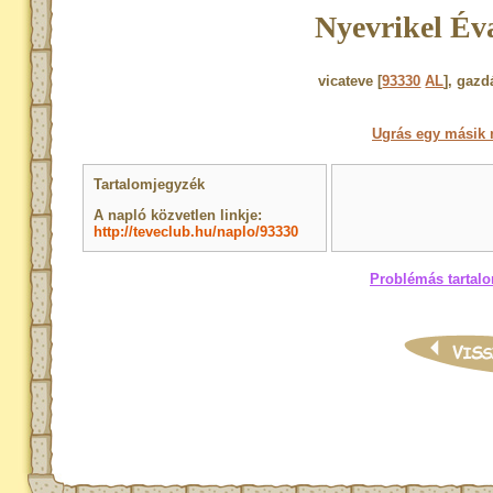
Nyevrikel Év
vicateve [
93330
AL
], gazd
Ugrás egy másik 
Tartalomjegyzék
A napló közvetlen linkje:
http://teveclub.hu/naplo/93330
Problémás tartalo