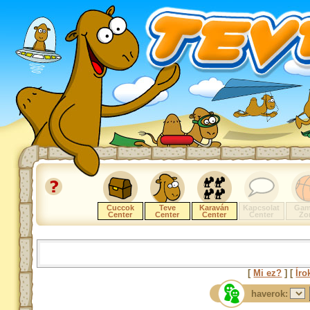
Cuccok
Teve
Karaván
Kapcsolat
Gam
Center
Center
Center
Center
Zo
[
Mi ez?
] [
Íro
haverok: