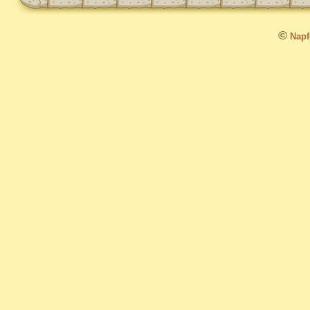
©
Napfo